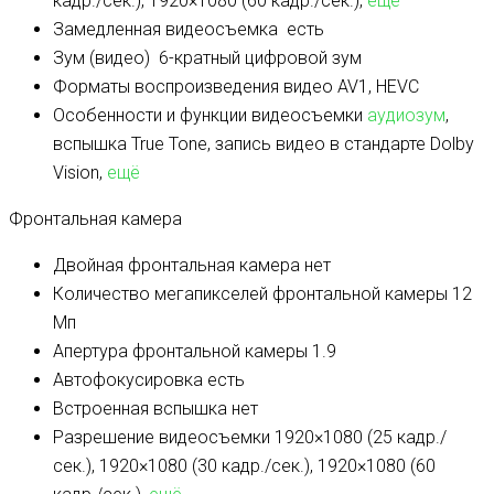
кадр./сек.), 1920×1080 (60 кадр./сек.),
ещё
Замедленная видеосъемка
есть
Зум (видео)
6-кратный цифровой зум
Форматы воспроизведения видео
AV1, HEVC
Особенности и функции видеосъемки
аудиозум
,
вспышка True Tone, запись видео в стандарте Dolby
Vision,
ещё
Фронтальная камера
Двойная фронтальная камера
нет
Количество мегапикселей фронтальной камеры
12
Мп
Апертура фронтальной камеры
1.9
Автофокусировка
есть
Встроенная вспышка
нет
Разрешение видеосъемки
1920×1080 (25 кадр./
сек.), 1920×1080 (30 кадр./сек.), 1920×1080 (60