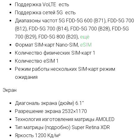
Поддержка VoLTE
есть
Поддержка сетей 5G
есть
Диапазоны частот 5G
FDD-5G 600 (B71), FDD-5G 700
(B12), FDD-5G 700 (B14), FDD-5G 700 (B28), FDD-5G
700 (B29), FDD-5G 800 (B20),
ещё
Формат SIM-карт
Nano-SIM,
eSIM
Количество физических SIM-карт
1
Количество eSIM
1
Режим работы нескольких SIM-карт
режим
ожидания
Экран
Диагональ экрана (дюйм)
6.1″
Разрешение экрана
2532×1170
Технология изготовления матрицы
AMOLED
Тип матрицы (подробно)
Super Retina XDR
Яркость
1200 Кд/м²