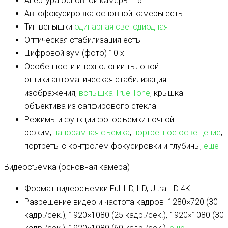
Апертура основной камеры
1.6
Автофокусировка основной камеры
есть
Тип вспышки
одинарная светодиодная
Оптическая стабилизация
есть
Цифровой зум (фото)
10 x
Особенности и технологии тыловой
оптики
автоматическая стабилизация
изображения,
вспышка True Tone
, крышка
объектива из сапфирового стекла
Режимы и функции фотосъемки
ночной
режим,
панорамная съемка
,
портретное освещение
,
портреты с контролем фокусировки и глубины,
ещё
Видеосъемка (основная камера)
Формат видеосъемки
Full HD, HD, Ultra HD 4K
Разрешение видео и частота кадров
1280×720 (30
кадр./сек.), 1920×1080 (25 кадр./сек.), 1920×1080 (30