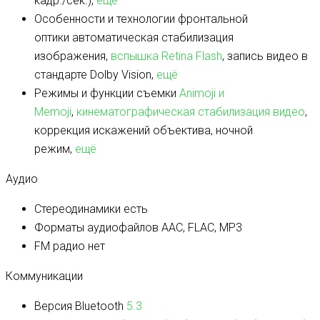
кадр./сек.),
ещё
Особенности и технологии фронтальной
оптики
автоматическая стабилизация
изображения,
вспышка Retina Flash
, запись видео в
стандарте Dolby Vision,
ещё
Режимы и функции съемки
Animoji и
Memoji
,
кинематографическая стабилизация видео
,
коррекция искажений объектива, ночной
режим,
ещё
Аудио
Стереодинамики
есть
Форматы аудиофайлов
AAC, FLAC, MP3
FM радио
нет
Коммуникации
Версия Bluetooth
5.3