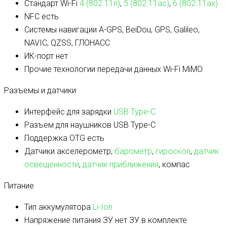
Стандарт Wi-Fi
4 (802.11n)
,
5 (802.11ac)
,
6 (802.11ax)
NFC
есть
Системы навигации
A-GPS, BeiDou, GPS, Galileo,
NAVIC, QZSS, ГЛОНАСС
ИК-порт
нет
Прочие технологии передачи данных
Wi-Fi MiMO
Разъемы и датчики
Интерфейс для зарядки
USB Type-C
Разъем для наушников
USB Type-C
Поддержка OTG
есть
Датчики
акселерометр,
барометр
,
гироскоп
,
датчик
освещенности
,
датчик приближения
, компас
Питание
Тип аккумулятора
Li-Ion
Напряжение питания ЗУ
нет ЗУ в комплекте