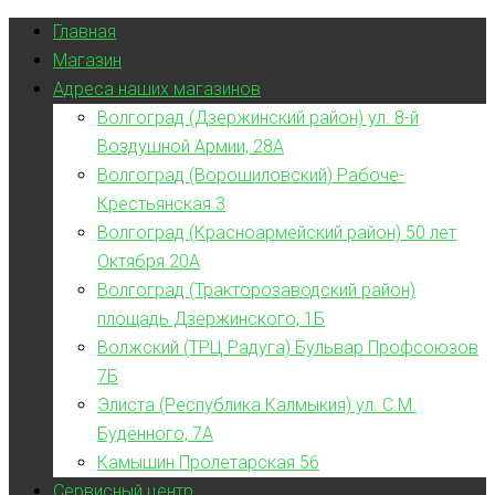
Главная
Магазин
Адреса наших магазинов
Волгоград (Дзержинский район) ул. 8-й
Воздушной Армии, 28А
Волгоград (Ворошиловский) Рабоче-
Крестьянская 3
Волгоград (Красноармейский район) 50 лет
Октября 20А
Волгоград (Тракторозаводский район)
площадь Дзержинского, 1Б
Волжский (ТРЦ Радуга) Бульвар Профсоюзов
7Б
Элиста (Республика Калмыкия) ул. С.М.
Будённого, 7А
Камышин Пролетарская 56
Сервисный центр