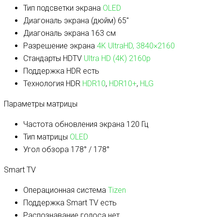
Тип подсветки экрана
OLED
Диагональ экрана (дюйм)
65″
Диагональ экрана
163 см
Разрешение экрана
4K UltraHD, 3840×2160
Стандарты HDTV
Ultra HD (4K) 2160p
Поддержка HDR
есть
Технология HDR
HDR10
,
HDR10+
,
HLG
Параметры матрицы
Частота обновления экрана
120 Гц
Тип матрицы
OLED
Угол обзора
178° / 178°
Smart TV
Операционная система
Tizen
Поддержка Smart TV
есть
Распознавание голоса
нет