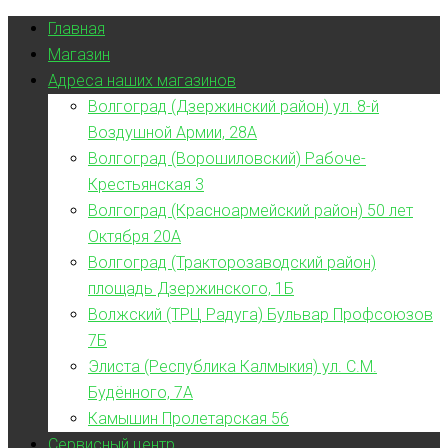
Главная
Магазин
Адреса наших магазинов
Волгоград (Дзержинский район) ул. 8-й
Воздушной Армии, 28А
Волгоград (Ворошиловский) Рабоче-
Крестьянская 3
Волгоград (Красноармейский район) 50 лет
Октября 20А
Волгоград (Тракторозаводский район)
площадь Дзержинского, 1Б
Волжский (ТРЦ Радуга) Бульвар Профсоюзов
7Б
Элиста (Республика Калмыкия) ул. С.М.
Будённого, 7А
Камышин Пролетарская 56
Сервисный центр