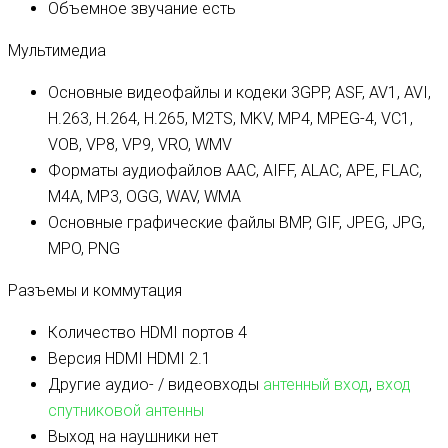
Объемное звучание
есть
Мультимедиа
Основные видеофайлы и кодеки
3GPP, ASF, AV1, AVI,
H.263, H.264, H.265, M2TS, MKV, MP4, MPEG-4, VC1,
VOB, VP8, VP9, VRO, WMV
Форматы аудиофайлов
AAC, AIFF, ALAC, APE, FLAC,
M4A, MP3, OGG, WAV, WMA
Основные графические файлы
BMP, GIF, JPEG, JPG,
MPO, PNG
Разъемы и коммутация
Количество HDMI портов
4
Версия HDMI
HDMI 2.1
Другие аудио- / видеовходы
антенный вход
,
вход
спутниковой антенны
Выход на наушники
нет