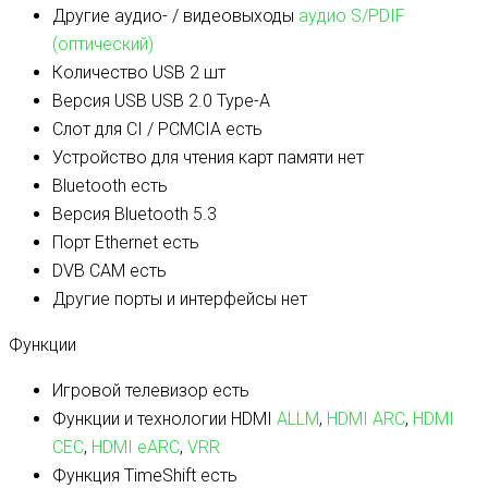
Другие аудио- / видеовыходы
аудио S/PDIF
(оптический)
Количество USB
2 шт
Версия USB
USB 2.0 Type-A
Слот для CI / PCMCIA
есть
Устройство для чтения карт памяти
нет
Bluetooth
есть
Версия Bluetooth
5.3
Порт Ethernet
есть
DVB CAM
есть
Другие порты и интерфейсы
нет
Функции
Игровой телевизор
есть
Функции и технологии HDMI
ALLM
,
HDMI ARC
,
HDMI
CEC
,
HDMI eARC
,
VRR
Функция TimeShift
есть