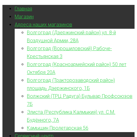
Главная
Магазин
Адреса наших магазинов
Волгоград (Дзержинский район) ул. 8-й
Воздушной Армии, 28А
Волгоград (Ворошиловский) Рабоче-
Крестьянская 3
Волгоград (Красноармейский район) 50 лет
Октября 20А
Волгоград (Тракторозаводский район)
площадь Дзержинского, 1Б
Волжский (ТРЦ Радуга) Бульвар Профсоюзов
7Б
Элиста (Республика Калмыкия) ул. С.М.
Будённого, 7А
Камышин Пролетарская 56
Сервисный центр