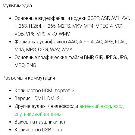
Мультимедиа
Основные видеофайлы и кодеки
3GPP, ASF, AV1, AVI,
H.263, H.264, H.265, M2TS, MKV, MP4, MPEG-4, VC1,
VOB, VP8, VP9, VRO, WMV
Форматы аудиофайлов
AAC, AIFF, ALAC, APE, FLAC,
M4A, MP3, OGG, WAV, WMA
Основные графические файлы
BMP, GIF, JPEG, JPG,
MPO, PNG
Разъемы и коммутация
Количество HDMI портов
3
Версия HDMI
HDMI 2.1
Другие аудио- / видеовходы
антенный вход
,
вход
спутниковой антенны
Выход на наушники
нет
Количество USB
1 шт