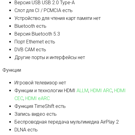
Версия USB
USB 2.0 Type-A
Слот для CI / PCMCIA
есть
Устройство для чтения карт памяти
нет
Bluetooth
есть
Версия Bluetooth
5.3
Порт Ethernet
есть
DVB CAM
есть
Другие порты и интерфейсы
нет
Функции
Игровой телевизор
нет
Функции и технологии HDMI
ALLM
,
HDMI ARC
,
HDMI
CEC
,
HDMI eARC
Функция TimeShift
есть
Запись видео
есть
Беспроводная передача мультимедиа
AirPlay 2
DLNA
есть