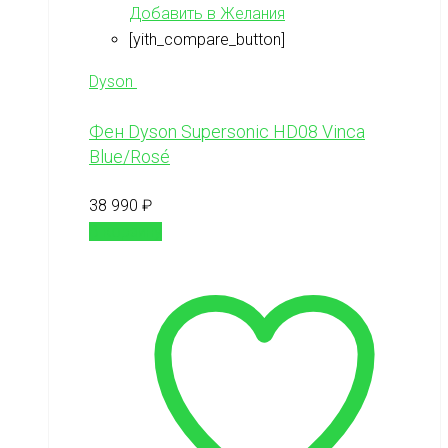
Добавить в Желания
[yith_compare_button]
Dyson
Фен Dyson Supersonic HD08 Vinca
Blue/Rosé
38 990
₽
В корзину