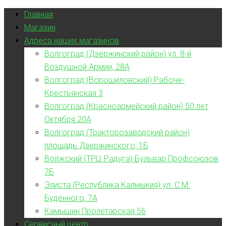
Главная
Магазин
Адреса наших магазинов
Волгоград (Дзержинский район) ул. 8-й
Воздушной Армии, 28А
Волгоград (Ворошиловский) Рабоче-
Крестьянская 3
Волгоград (Красноармейский район) 50 лет
Октября 20А
Волгоград (Тракторозаводский район)
площадь Дзержинского, 1Б
Волжский (ТРЦ Радуга) Бульвар Профсоюзов
7Б
Элиста (Республика Калмыкия) ул. С.М.
Будённого, 7А
Камышин Пролетарская 56
Сервисный центр