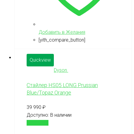
Добавить в Желания
[yith_compare_button]
Quickview
Dyson
Стайлер HS05 LONG Prussian
Blue/Topaz Orange
39 990
₽
Доступно:
В наличии
В корзину