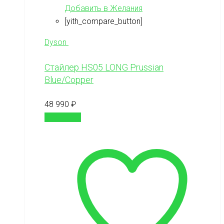
Добавить в Желания
[yith_compare_button]
Dyson
Стайлер HS05 LONG Prussian
Blue/Copper
48 990
₽
В корзину