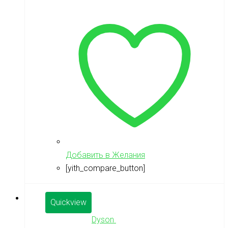
Добавить в Желания
[yith_compare_button]
Quickview
Dyson