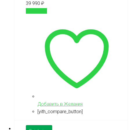
39 990
₽
В корзину
Добавить в Желания
[yith_compare_button]