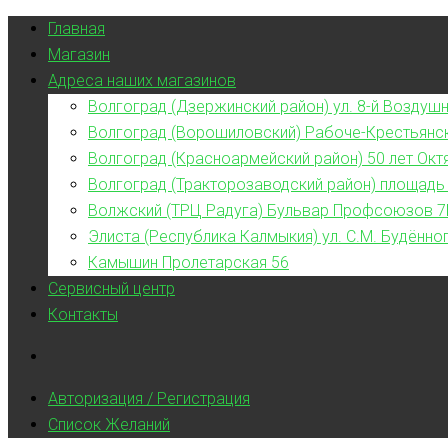
Главная
Магазин
Адреса наших магазинов
Волгоград (Дзержинский район) ул. 8-й Воздушн
Волгоград (Ворошиловский) Рабоче-Крестьянс
Волгоград (Красноармейский район) 50 лет Окт
Волгоград (Тракторозаводский район) площадь
Волжский (ТРЦ Радуга) Бульвар Профсоюзов 7
Элиста (Республика Калмыкия) ул. С.М. Будённог
Камышин Пролетарская 56
Сервисный центр
Контакты
Авторизация / Регистрация
Список Желаний