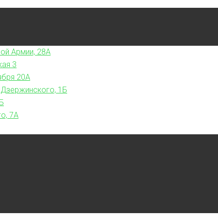
ой Армии, 28А
кая 3
ября 20А
 Дзержинского, 1Б
Б
о, 7А