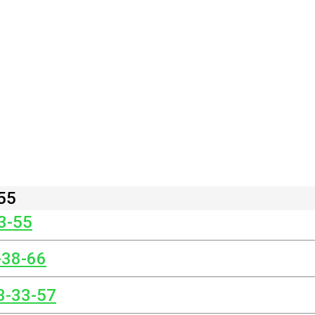
55
3-55
-38-66
3-33-57