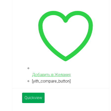
Добавить в Желания
[yith_compare_button]
Quickview