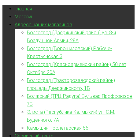
Главная
Магазин
Адреса наших магазинов
Волгоград (Дзержинский район) ул. 8-й
Воздушной Армии, 28А
Волгоград (Ворошиловский) Рабоче-
Крестьянская 3
Волгоград (Красноармейский район) 50 лет
Октября 20А
Волгоград (Тракторозаводский район)
площадь Дзержинского, 1Б
Волжский (ТРЦ Радуга) Бульвар Профсоюзов
7Б
Элиста (Республика Калмыкия) ул. С.М.
Будённого, 7А
Камышин Пролетарская 56
Сервисный центр