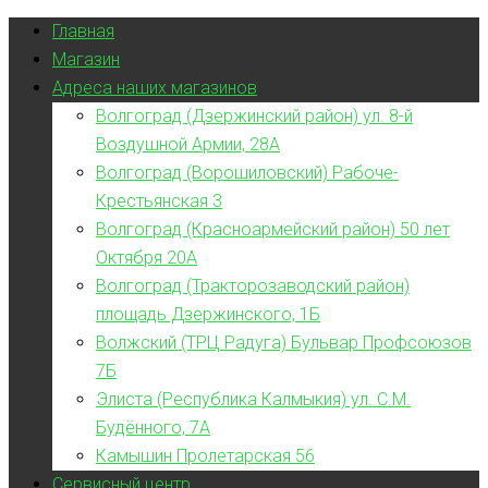
Главная
Магазин
Адреса наших магазинов
Волгоград (Дзержинский район) ул. 8-й
Воздушной Армии, 28А
Волгоград (Ворошиловский) Рабоче-
Крестьянская 3
Волгоград (Красноармейский район) 50 лет
Октября 20А
Волгоград (Тракторозаводский район)
площадь Дзержинского, 1Б
Волжский (ТРЦ Радуга) Бульвар Профсоюзов
7Б
Элиста (Республика Калмыкия) ул. С.М.
Будённого, 7А
Камышин Пролетарская 56
Сервисный центр