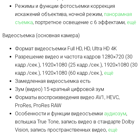
Режимы и функции фотосъемки
коррекция
искажений объектива, ночной режим,
панорамная
съемка
, портретное освещение с 6 эффектами,
ещё
Видеосъемка (основная камера)
Формат видеосъемки
Full HD, HD, Ultra HD 4K
Разрешение видео и частота кадров
1280×720 (30
кадр./сек.), 1920×1080 (25 кадр./сек.), 1920×1080 (30
кадр./сек.), 1920×1080 (60 кадр./сек.),
ещё
Замедленная видеосъемка
есть
Зум (видео)
15-кратный цифровой зум
Форматы воспроизведения видео
AV1, HEVC,
ProRes, ProRes RAW
Особенности и функции видеосъемки
аудиозум
,
вспышка True Tone, запись видео в стандарте Dolby
Vision, запись пространственных видео,
ещё