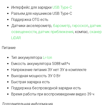
Интерфейс для зарядки
USB Type-C
Разъем для наушников
USB Type-C
Поддержка OTG
есть
Датчики
акселерометр,
барометр
,
гироскоп
,
датчик
освещенности
,
датчик приближения
, компас,
сканер
LiDAR
Питание
Тип аккумулятора
Li-Ion
Емкость аккумулятора
5088 мА*ч
Напряжение питания ЗУ
нет ЗУ в комплекте
Выходная мощность ЗУ
0 Вт
Быстрая зарядка
есть
Поддержка беспроводной зарядки
есть
Время работы при воспроизведении видео
39 ч
Дополнительная информация