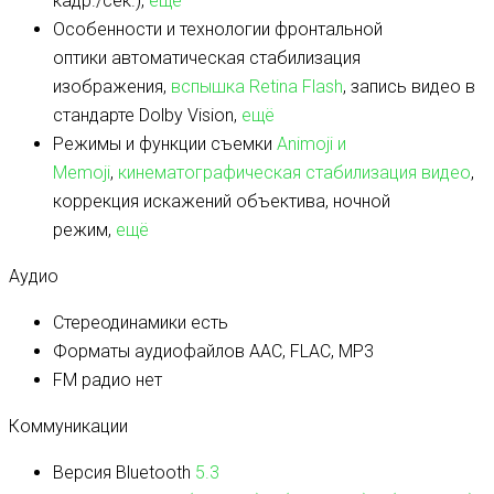
кадр./сек.),
ещё
Особенности и технологии фронтальной
оптики
автоматическая стабилизация
изображения,
вспышка Retina Flash
, запись видео в
стандарте Dolby Vision,
ещё
Режимы и функции съемки
Animoji и
Memoji
,
кинематографическая стабилизация видео
,
коррекция искажений объектива, ночной
режим,
ещё
Аудио
Стереодинамики
есть
Форматы аудиофайлов
AAC, FLAC, MP3
FM радио
нет
Коммуникации
Версия Bluetooth
5.3