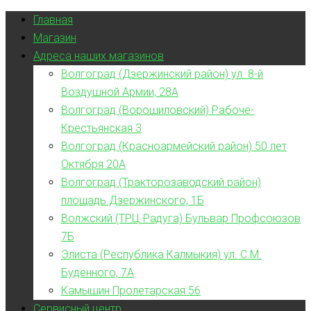
Главная
Магазин
Адреса наших магазинов
Волгоград (Дзержинский район) ул. 8-й
Воздушной Армии, 28А
Волгоград (Ворошиловский) Рабоче-
Крестьянская 3
Волгоград (Красноармейский район) 50 лет
Октября 20А
Волгоград (Тракторозаводский район)
площадь Дзержинского, 1Б
Волжский (ТРЦ Радуга) Бульвар Профсоюзов
7Б
Элиста (Республика Калмыкия) ул. С.М.
Будённого, 7А
Камышин Пролетарская 56
Сервисный центр