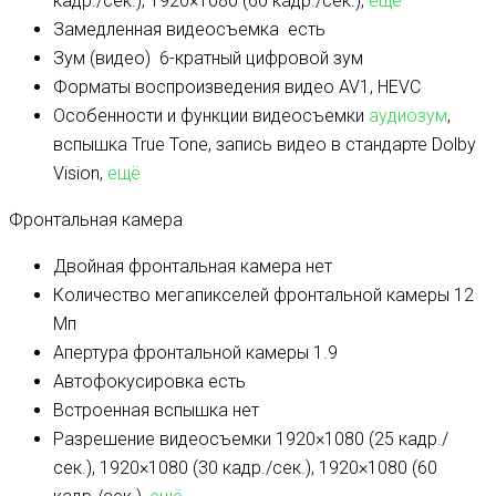
кадр./сек.), 1920×1080 (60 кадр./сек.),
ещё
Замедленная видеосъемка
есть
Зум (видео)
6-кратный цифровой зум
Форматы воспроизведения видео
AV1, HEVC
Особенности и функции видеосъемки
аудиозум
,
вспышка True Tone, запись видео в стандарте Dolby
Vision,
ещё
Фронтальная камера
Двойная фронтальная камера
нет
Количество мегапикселей фронтальной камеры
12
Мп
Апертура фронтальной камеры
1.9
Автофокусировка
есть
Встроенная вспышка
нет
Разрешение видеосъемки
1920×1080 (25 кадр./
сек.), 1920×1080 (30 кадр./сек.), 1920×1080 (60