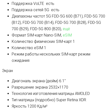
Поддержка VoLTE
есть
Поддержка сетей 5G
есть
Диапазоны частот 5G
FDD-5G 600 (B71), FDD-5G 700
(B12), FDD-5G 700 (B14), FDD-5G 700 (B28), FDD-5G
700 (B29), FDD-5G 800 (B20),
ещё
Формат SIM-карт
Nano-SIM,
eSIM
Количество физических SIM-карт
1
Количество eSIM
1
Режим работы нескольких SIM-карт
режим
ожидания
Экран
Диагональ экрана (дюйм)
6.1″
Разрешение экрана
2532×1170
Технология изготовления матрицы
AMOLED
Тип матрицы (подробно)
Super Retina XDR
Яркость
1200 Кд/м²