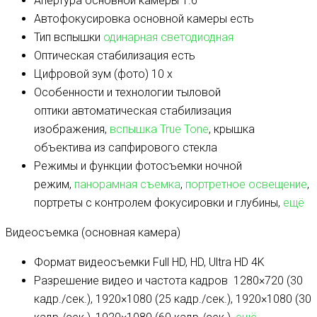
Апертура основной камеры
1.6
Автофокусировка основной камеры
есть
Тип вспышки
одинарная светодиодная
Оптическая стабилизация
есть
Цифровой зум (фото)
10 x
Особенности и технологии тыловой
оптики
автоматическая стабилизация
изображения,
вспышка True Tone
, крышка
объектива из сапфирового стекла
Режимы и функции фотосъемки
ночной
режим,
панорамная съемка
,
портретное освещение
,
портреты с контролем фокусировки и глубины,
ещё
Видеосъемка (основная камера)
Формат видеосъемки
Full HD, HD, Ultra HD 4K
Разрешение видео и частота кадров
1280×720 (30
кадр./сек.), 1920×1080 (25 кадр./сек.), 1920×1080 (30