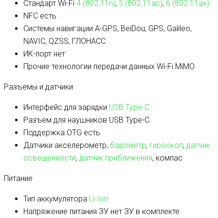
Стандарт Wi-Fi
4 (802.11n)
,
5 (802.11ac)
,
6 (802.11ax)
NFC
есть
Системы навигации
A-GPS, BeiDou, GPS, Galileo,
NAVIC, QZSS, ГЛОНАСС
ИК-порт
нет
Прочие технологии передачи данных
Wi-Fi MiMO
Разъемы и датчики
Интерфейс для зарядки
USB Type-C
Разъем для наушников
USB Type-C
Поддержка OTG
есть
Датчики
акселерометр,
барометр
,
гироскоп
,
датчик
освещенности
,
датчик приближения
, компас
Питание
Тип аккумулятора
Li-Ion
Напряжение питания ЗУ
нет ЗУ в комплекте