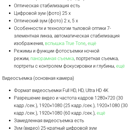
Оптическая стабилизация
есть
Цифровой зум (фото)
25 x
Оптический зум (фото)
2 x, 5 x
Особенности и технологии тыловой оптики
7-
элементная линза, автоматическая стабилизация
изображения,
вспышка True Tone
,
ещё
Режимы и функции фотосъемки
ночной
режим,
панорамная съемка
, портретная съемка,
портреты с контролем фокусировки и глубины,
ещё
Видеосъемка (основная камера)
Формат видеосъемки
Full HD, HD, Ultra HD 4K
Разрешение видео и частота кадров
1280×720 (30
кадр./сек.), 1920×1080 (25 кадр./сек.), 1920×1080 (30
кадр./сек.), 1920×1080 (60 кадр./сек.),
ещё
Замедленная видеосъемка
есть
Зум (видео)
25-кратный цифровой зум