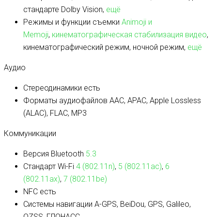
стандарте Dolby Vision,
ещё
Режимы и функции съемки
Animoji и
Memoji
,
кинематографическая стабилизация видео
,
кинематографический режим, ночной режим,
ещё
Аудио
Стереодинамики
есть
Форматы аудиофайлов
AAC, APAC, Apple Lossless
(ALAC), FLAC, MP3
Коммуникации
Версия Bluetooth
5.3
Стандарт Wi-Fi
4 (802.11n)
,
5 (802.11ac)
,
6
(802.11ax)
,
7 (802.11be)
NFC
есть
Системы навигации
A-GPS, BeiDou, GPS, Galileo,
QZSS, ГЛОНАСС