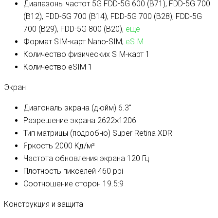
Диапазоны частот 5G
FDD-5G 600 (B71), FDD-5G 700
(B12), FDD-5G 700 (B14), FDD-5G 700 (B28), FDD-5G
700 (B29), FDD-5G 800 (B20),
ещё
Формат SIM-карт
Nano-SIM,
eSIM
Количество физических SIM-карт
1
Количество eSIM
1
Экран
Диагональ экрана (дюйм)
6.3″
Разрешение экрана
2622×1206
Тип матрицы (подробно)
Super Retina XDR
Яркость
2000 Кд/м²
Частота обновления экрана
120 Гц
Плотность пикселей
460 ppi
Соотношение сторон
19.5:9
Конструкция и защита