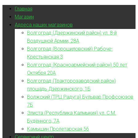
Главная
Магазин
Адреса наших магазинов
Волгоград (Дзержинский район) ул. 8-й
Воздушной Армии, 28А
Волгоград (Ворошиловский) Рабоче-
Крестьянская 3
Волгоград (Красноармейский район) 50 лет
Октября 20А
Волгоград (Тракторозаводский район)
площадь Дзержинского, 1Б
Волжский (ТРЦ Радуга) Бульвар Профсоюзов
7Б
Элиста (Республика Калмыкия) ул. С.М.
Будённого, 7А
Камышин Пролетарская 56
Сервисный центр